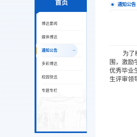
首页
通知公告
博达要闻
媒体博达
通知公告
为了
围，激励
多彩博达
优秀毕业
校园快迅
生评审领
专题专栏