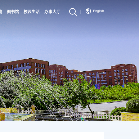
|
English
流
图书馆
校园生活
办事大厅