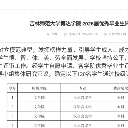
吉林师范大学博达学院 2026届优秀毕业生
作者:
发布时间: 2026-06-16
浏览次数:
718
树立模范典型，发挥榜样力量，引导学生成人、成
学生德、智、体、美、劳全面发展。学校坚持公平、
生评审工作。经学生自愿申请、各学院优秀毕业生
导小组集体研究审议，确定以下120名学生通过校级