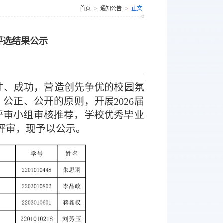
首页
>
通知公告
>
正文
评选结果公示
才、成功，营造创先争优的校园氛
公正、公开的原则，开展2026届
评审小组审核推荐，学校优秀毕业
评审，现予以公示。