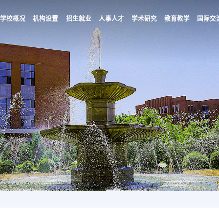
学校概况
机构设置
招生就业
人事人才
学术研究
教育教学
国际交