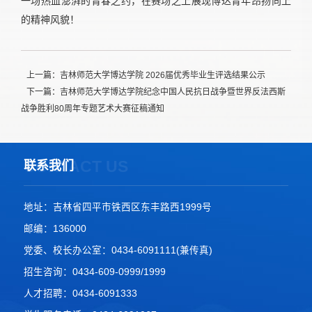
一场热血澎湃的青春之约，在赛场之上展现博达青年昂扬向上
的精神风貌！
上一篇：吉林师范大学博达学院 2026届优秀毕业生评选结果公示
下一篇：吉林师范大学博达学院纪念中国人民抗日战争暨世界反法西斯
战争胜利80周年专题艺术大赛征稿通知
CONTACT US
联系我们
地址：吉林省四平市铁西区东丰路西1999号
邮编：136000
党委、校长办公室：0434-6091111(兼传真)
招生咨询：0434-609-0999/1999
人才招聘：0434-6091333