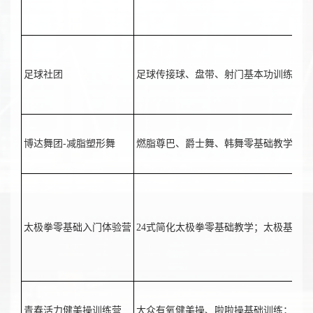
足球社团
足球传接球、盘带、射门基本功训练；5
博达舞团-减脂塑形舞
燃脂尊巴、爵士舞、韩舞零基础教学；形
太极拳零基础入门体验营
24式简化太极拳零基础教学；太极基础
青春活力健美操训练营
大众有氧健美操、啦啦操基础训练；节奏