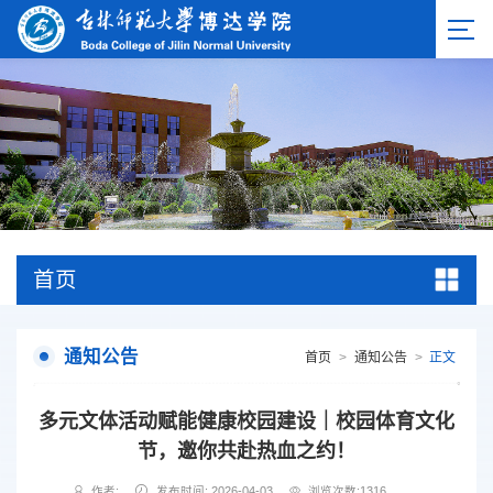
首页
通知公告
首页
>
通知公告
>
正文
多元文体活动赋能健康校园建设｜校园体育文化
节，邀你共赴热血之约！
作者:
发布时间: 2026-04-03
浏览次数:
1316