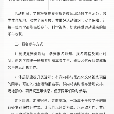
活动期间，学校将安排专业指导教师现场教学与示范，各
类体育场地、器材全面开放，并做好活动组织与安全保障，让
每一位同学都能轻松参与、科学锻炼，切实感受运动带来的快
乐与收获。
三、报名参与方式
1. 竞技竞赛类活动：参赛报名须知、报名流程及截止时
间，由各学院统一通知并组织本院学生、班级及代表队完成报
名与信息汇总工作。
2. 体质健康提升类活动：有意向参与常态化文体锻炼项目
的同学，可加入指定活动报名群，群内将实时发布活动安排、
场地预约、项目调整等信息，便于同学们及时参与。
走下网络、走出宿舍、走向操场，一场属于全校学子的体
育盛宴即将拉开帷幕。让我们以热爱为翼，以运动为伴，共赴